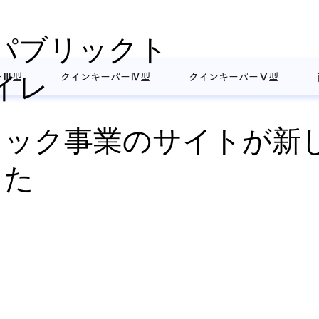
パブリックト
イレ
ーⅢ型
クインキーパーⅣ型
クインキーパーⅤ型
リック事業のサイトが新
した