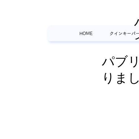
HOME
クインキーパ
パブ
りま